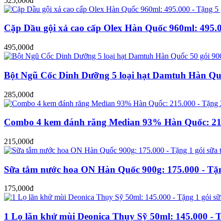
525,000đ
Cặp Dầu gội xả cao cấp Olex Hàn Quốc 960ml: 495.00
495,000đ
Bột Ngũ Cốc Dinh Dưỡng 5 loại hạt Damtuh Hàn Quốc
285,000đ
Combo 4 kem đánh răng Median 93% Hàn Quốc: 215.
215,000đ
Sữa tắm nước hoa ON Hàn Quốc 900g: 175.000 - Tặn
175,000đ
1 Lọ lăn khử mùi Deonica Thụy Sỹ 50ml: 145.000 - T