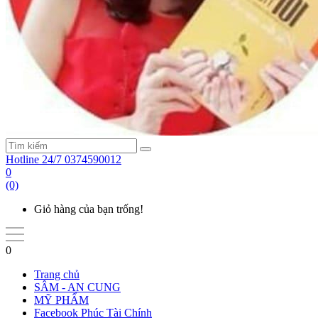
Hotline 24/7
0374590012
0
(0)
Giỏ hàng của bạn trống!
0
Trang chủ
SÂM - AN CUNG
MỸ PHẨM
Facebook Phúc Tài Chính