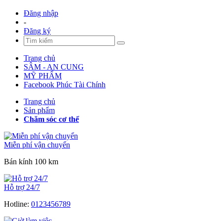
Đăng nhập
-
Đăng ký
Trang chủ
SÂM - AN CUNG
MỸ PHẨM
Facebook Phúc Tài Chính
Trang chủ
Sản phẩm
Chăm sóc cơ thể
Miễn phí vận chuyển
Bán kính 100 km
Hỗ trợ 24/7
Hotline:
0123456789