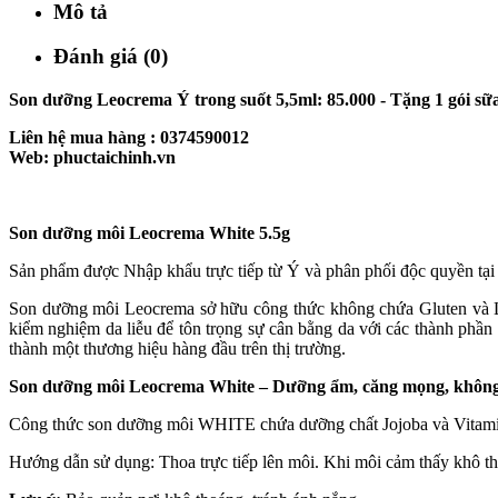
Mô tả
Đánh giá (0)
Son dưỡng Leocrema Ý trong suốt 5,5ml: 85.000 - Tặng 1 gói sữ
Liên hệ mua hàng : 0374590012
Web: phuctaichinh.vn
Son dưỡng môi Leocrema White 5.5g
Sản phẩm được Nhập khẩu trực tiếp từ Ý và phân phối độc quyền tạ
Son dưỡng môi Leocrema sở hữu công thức không chứa Gluten và La
kiểm nghiệm da liễu để tôn trọng sự cân bằng da với các thành phần
thành một thương hiệu hàng đầu trên thị trường.
Son dưỡng môi Leocrema White – Dưỡng ẩm, căng mọng, khôn
Công thức son dưỡng môi WHITE chứa dưỡng chất Jojoba và Vitamin A
Hướng dẫn sử dụng: Thoa trực tiếp lên môi. Khi môi cảm thấy khô thì 