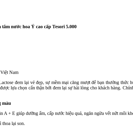
a tắm nước hoa Ý cao cấp Tesori 5.000
i Việt Nam
ctose đem lại vẻ đẹp, sự mềm mại căng mượt để bạn thưởng thức hươn
 được lựa chọn cẩn thận bởi đem lại sự hài lòng cho khách hàng. Chín
g màu
 + E giúp dưỡng ẩm, cấp nước hiệu quả, ngăn ngừa vết nứt môi khó c
thoa lại son.