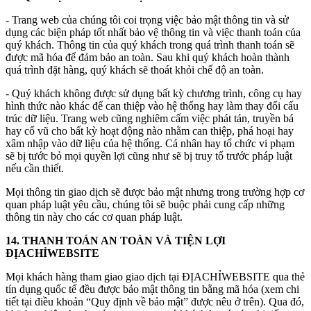
- Trang web của chúng tôi coi trọng việc bảo mật thông tin và sử
dụng các biện pháp tốt nhất bảo vệ thông tin và việc thanh toán của
quý khách. Thông tin của quý khách trong quá trình thanh toán sẽ
được mã hóa để đảm bảo an toàn. Sau khi quý khách hoàn thành
quá trình đặt hàng, quý khách sẽ thoát khỏi chế độ an toàn.
- Quý khách không được sử dụng bất kỳ chương trình, công cụ hay
hình thức nào khác để can thiệp vào hệ thống hay làm thay đổi cấu
trúc dữ liệu. Trang web cũng nghiêm cấm việc phát tán, truyền bá
hay cổ vũ cho bất kỳ hoạt động nào nhằm can thiệp, phá hoại hay
xâm nhập vào dữ liệu của hệ thống. Cá nhân hay tổ chức vi phạm
sẽ bị tước bỏ mọi quyền lợi cũng như sẽ bị truy tố trước pháp luật
nếu cần thiết.
Mọi thông tin giao dịch sẽ được bảo mật nhưng trong trường hợp cơ
quan pháp luật yêu cầu, chúng tôi sẽ buộc phải cung cấp những
thông tin này cho các cơ quan pháp luật.
14. THANH TOÁN AN TOÀN VÀ TIỆN LỢI
ĐỊACHỈWEBSITE
Mọi khách hàng tham giao giao dịch tại ĐỊACHỈWEBSITE qua thẻ
tín dụng quốc tế đều được bảo mật thông tin bằng mã hóa (xem chi
tiết tại điều khoản “Quy định về bảo mật” được nêu ở trên). Qua đó,