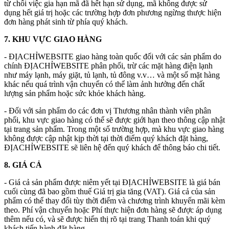
từ chối việc gia hạn mã đã hết hạn sử dụng, mã không được sử
dụng hết giá trị hoặc các trường hợp đơn phương ngừng thược hiện
đơn hàng phát sinh từ phía quý khách.
7. KHU VỰC GIAO HÀNG
- ĐỊACHỈWEBSITE giao hàng toàn quốc đối với các sản phẩm do
chính ĐỊACHỈWEBSITE phân phối, trừ các mặt hàng điện lạnh
như máy lạnh, máy giặt, tủ lạnh, tủ đông v.v… và một số mặt hàng
khác nếu quá trình vận chuyển có thể làm ảnh hưởng đến chất
lượng sản phẩm hoặc sức khỏe khách hàng.
- Đối với sản phẩm do các đơn vị Thương nhân thành viên phân
phối, khu vực giao hàng có thể sẽ được giới hạn theo thông cập nhật
tại trang sản phẩm. Trong một số trường hợp, mà khu vực giao hàng
không được cập nhật kịp thời tại thời điểm quý khách đặt hàng,
ĐỊACHỈWEBSITE sẽ liên hệ đến quý khách để thông báo chi tiết.
8. GIÁ CẢ
- Giá cả sản phẩm được niêm yết tại ĐỊACHỈWEBSITE là giá bán
cuối cùng đã bao gồm thuế Giá trị gia tăng (VAT). Giá cả của sản
phẩm có thể thay đổi tùy thời điểm và chương trình khuyến mãi kèm
theo. Phí vận chuyển hoặc Phí thực hiện đơn hàng sẽ được áp dụng
thêm nếu có, và sẽ được hiển thị rõ tại trang Thanh toán khi quý
khách tiến hành đặt hàng.