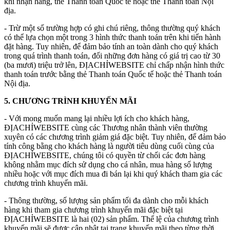
khi nhận hàng, thẻ Thanh toán Quốc tế hoặc thẻ Thanh toán Nội
địa.
- Trừ một số trường hợp có ghi chú riêng, thông thường quý khách
có thể lựa chọn một trong 3 hình thức thanh toán trên khi tiến hành
đặt hàng. Tuy nhiên, để đảm bảo tính an toàn dành cho quý khách
trong quá trình thanh toán, đối những đơn hàng có giá trị cao từ 30
(ba mươi) triệu trở lên, ĐỊACHỈWEBSITE chỉ chấp nhận hình thức
thanh toán trước bằng thẻ Thanh toán Quốc tế hoặc thẻ Thanh toán
Nội địa.
5. CHƯƠNG TRÌNH KHUYẾN MÃI
- Với mong muốn mang lại nhiều lợi ích cho khách hàng,
ĐỊACHỈWEBSITE cùng các Thương nhân thành viên thường
xuyên có các chương trình giảm giá đặc biệt. Tuy nhiên, để đảm bảo
tính công bằng cho khách hàng là người tiêu dùng cuối cùng của
ĐỊACHỈWEBSITE, chúng tôi có quyền từ chối các đơn hàng
không nhằm mục đích sử dụng cho cá nhân, mua hàng số lượng
nhiều hoặc với mục đích mua đi bán lại khi quý khách tham gia các
chương trình khuyến mãi.
- Thông thường, số lượng sản phẩm tối đa dành cho mỗi khách
hàng khi tham gia chương trình khuyến mãi đặc biệt tại
ĐỊACHỈWEBSITE là hai (02) sản phẩm. Thể lệ của chương trình
khuyến mãi sẽ được cập nhật tại trang khuyến mãi theo từng thời