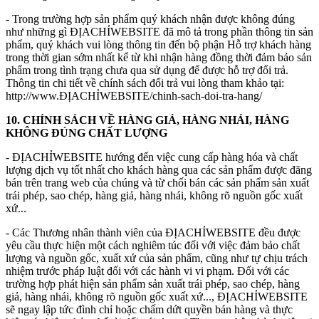
- Trong trường hợp sản phẩm quý khách nhận được không đúng
như những gì ĐỊACHỈWEBSITE đã mô tả trong phần thông tin sản
phẩm, quý khách vui lòng thông tin đến bộ phận Hỗ trợ khách hàng
trong thời gian sớm nhất kể từ khi nhận hàng đồng thời đảm bảo sản
phẩm trong tình trạng chưa qua sử dụng để được hỗ trợ đổi trả.
Thông tin chi tiết về chính sách đổi trả vui lòng tham khảo tại:
http://www.ĐỊACHỈWEBSITE/chinh-sach-doi-tra-hang/
10. CHÍNH SÁCH VỀ HÀNG GIẢ, HÀNG NHÁI, HÀNG
KHÔNG ĐÚNG CHẤT LƯỢNG
- ĐỊACHỈWEBSITE hướng đến việc cung cấp hàng hóa và chất
lượng dịch vụ tốt nhất cho khách hàng qua các sản phẩm được đăng
bán trên trang web của chúng và từ chối bán các sản phẩm sản xuất
trái phép, sao chép, hàng giả, hàng nhái, không rõ nguồn gốc xuất
xứ...
- Các Thương nhân thành viên của ĐỊACHỈWEBSITE đều được
yêu cầu thực hiện một cách nghiêm túc đối với việc đảm bảo chất
lượng và nguồn gốc, xuất xứ của sản phẩm, cũng như tự chịu trách
nhiệm trước pháp luật đối với các hành vi vi phạm. Đối với các
trường hợp phát hiện sản phẩm sản xuất trái phép, sao chép, hàng
giả, hàng nhái, không rõ nguồn gốc xuất xứ..., ĐỊACHỈWEBSITE
sẽ ngay lập tức đình chỉ hoặc chấm dứt quyền bán hàng và thực