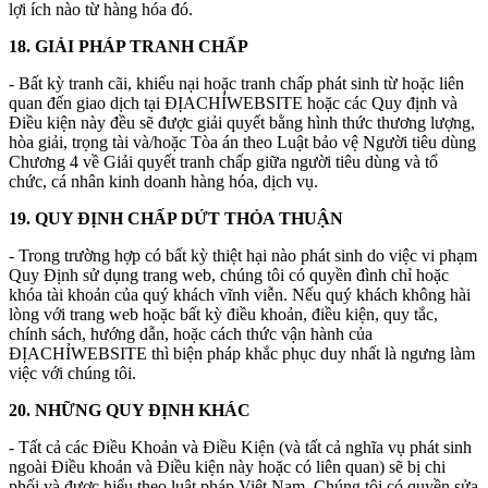
lợi ích nào từ hàng hóa đó.
18. GIẢI PHÁP TRANH CHẤP
- Bất kỳ tranh cãi, khiếu nại hoặc tranh chấp phát sinh từ hoặc liên
quan đến giao dịch tại ĐỊACHỈWEBSITE hoặc các Quy định và
Điều kiện này đều sẽ được giải quyết bằng hình thức thương lượng,
hòa giải, trọng tài và/hoặc Tòa án theo Luật bảo vệ Người tiêu dùng
Chương 4 về Giải quyết tranh chấp giữa người tiêu dùng và tổ
chức, cá nhân kinh doanh hàng hóa, dịch vụ.
19. QUY ĐỊNH CHẤP DỨT THỎA THUẬN
- Trong trường hợp có bất kỳ thiệt hại nào phát sinh do việc vi phạm
Quy Định sử dụng trang web, chúng tôi có quyền đình chỉ hoặc
khóa tài khoản của quý khách vĩnh viễn. Nếu quý khách không hài
lòng với trang web hoặc bất kỳ điều khoản, điều kiện, quy tắc,
chính sách, hướng dẫn, hoặc cách thức vận hành của
ĐỊACHỈWEBSITE thì biện pháp khắc phục duy nhất là ngưng làm
việc với chúng tôi.
20. NHỮNG QUY ĐỊNH KHÁC
- Tất cả các Điều Khoản và Điều Kiện (và tất cả nghĩa vụ phát sinh
ngoài Điều khoản và Điều kiện này hoặc có liên quan) sẽ bị chi
phối và được hiểu theo luật pháp Việt Nam. Chúng tôi có quyền sửa