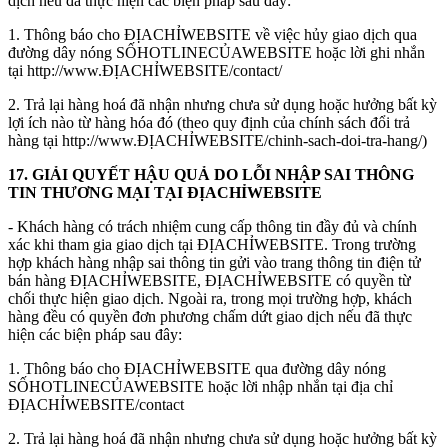
dịch nếu đã thực hiện các biện pháp sau đây:
1. Thông báo cho ĐỊACHỈWEBSITE về việc hủy giao dịch qua
đường dây nóng SỐHOTLINECỦAWEBSITE hoặc lời ghi nhắn
tại http://www.ĐỊACHỈWEBSITE/contact/
2. Trả lại hàng hoá đã nhận nhưng chưa sử dụng hoặc hưởng bất kỳ
lợi ích nào từ hàng hóa đó (theo quy định của chính sách đổi trả
hàng tại http://www.ĐỊACHỈWEBSITE/chinh-sach-doi-tra-hang/)
17. GIẢI QUYẾT HẬU QUẢ DO LỖI NHẬP SAI THÔNG
TIN THƯƠNG MẠI TẠI ĐỊACHỈWEBSITE
- Khách hàng có trách nhiệm cung cấp thông tin đầy đủ và chính
xác khi tham gia giao dịch tại ĐỊACHỈWEBSITE. Trong trường
hợp khách hàng nhập sai thông tin gửi vào trang thông tin điện tử
bán hàng ĐỊACHỈWEBSITE, ĐỊACHỈWEBSITE có quyền từ
chối thực hiện giao dịch. Ngoài ra, trong mọi trường hợp, khách
hàng đều có quyền đơn phương chấm dứt giao dịch nếu đã thực
hiện các biện pháp sau đây:
1. Thông báo cho ĐỊACHỈWEBSITE qua đường dây nóng
SỐHOTLINECỦAWEBSITE hoặc lời nhập nhắn tại địa chỉ
ĐỊACHỈWEBSITE/contact
2. Trả lại hàng hoá đã nhận nhưng chưa sử dụng hoặc hưởng bất kỳ