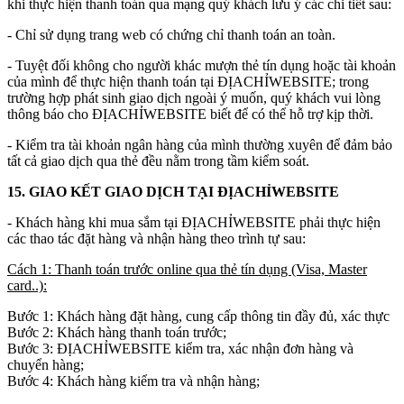
khi thực hiện thanh toán qua mạng quý khách lưu ý các chi tiết sau:
- Chỉ sử dụng trang web có chứng chỉ thanh toán an toàn.
- Tuyệt đối không cho người khác mượn thẻ tín dụng hoặc tài khoản
của mình để thực hiện thanh toán tại ĐỊACHỈWEBSITE; trong
trường hợp phát sinh giao dịch ngoài ý muốn, quý khách vui lòng
thông báo cho ĐỊACHỈWEBSITE biết để có thể hỗ trợ kịp thời.
- Kiểm tra tài khoản ngân hàng của mình thường xuyên để đảm bảo
tất cả giao dịch qua thẻ đều nằm trong tầm kiểm soát.
15. GIAO KẾT GIAO DỊCH TẠI ĐỊACHỈWEBSITE
- Khách hàng khi mua sắm tại ĐỊACHỈWEBSITE phải thực hiện
các thao tác đặt hàng và nhận hàng theo trình tự sau:
Cách 1: Thanh toán trước online qua thẻ tín dụng (Visa, Master
card..):
Bước 1: Khách hàng đặt hàng, cung cấp thông tin đầy đủ, xác thực
Bước 2: Khách hàng thanh toán trước;
Bước 3: ĐỊACHỈWEBSITE kiểm tra, xác nhận đơn hàng và
chuyển hàng;
Bước 4: Khách hàng kiểm tra và nhận hàng;