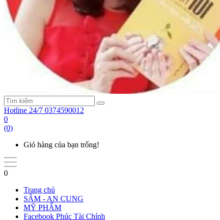
Hotline 24/7
0374590012
0
(0)
Giỏ hàng của bạn trống!
0
Trang chủ
SÂM - AN CUNG
MỸ PHẨM
Facebook Phúc Tài Chính