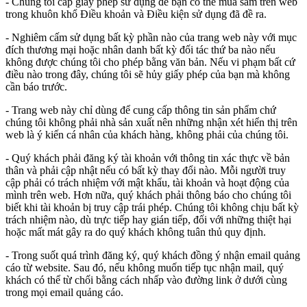
- Chúng tôi cấp giấy phép sử dụng để bạn có thể mua sắm trên web
trong khuôn khổ Điều khoản và Điều kiện sử dụng đã đề ra.
- Nghiêm cấm sử dụng bất kỳ phần nào của trang web này với mục
đích thương mại hoặc nhân danh bất kỳ đối tác thứ ba nào nếu
không được chúng tôi cho phép bằng văn bản. Nếu vi phạm bất cứ
điều nào trong đây, chúng tôi sẽ hủy giấy phép của bạn mà không
cần báo trước.
- Trang web này chỉ dùng để cung cấp thông tin sản phẩm chứ
chúng tôi không phải nhà sản xuất nên những nhận xét hiển thị trên
web là ý kiến cá nhân của khách hàng, không phải của chúng tôi.
- Quý khách phải đăng ký tài khoản với thông tin xác thực về bản
thân và phải cập nhật nếu có bất kỳ thay đổi nào. Mỗi người truy
cập phải có trách nhiệm với mật khẩu, tài khoản và hoạt động của
mình trên web. Hơn nữa, quý khách phải thông báo cho chúng tôi
biết khi tài khoản bị truy cập trái phép. Chúng tôi không chịu bất kỳ
trách nhiệm nào, dù trực tiếp hay gián tiếp, đối với những thiệt hại
hoặc mất mát gây ra do quý khách không tuân thủ quy định.
- Trong suốt quá trình đăng ký, quý khách đồng ý nhận email quảng
cáo từ website. Sau đó, nếu không muốn tiếp tục nhận mail, quý
khách có thể từ chối bằng cách nhấp vào đường link ở dưới cùng
trong mọi email quảng cáo.