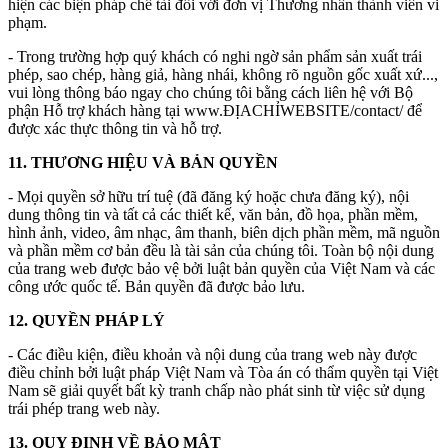
hiện các biện pháp chế tài đối với đơn vị Thương nhân thành viên vi
phạm.
- Trong trường hợp quý khách có nghi ngờ sản phẩm sản xuất trái
phép, sao chép, hàng giả, hàng nhái, không rõ nguồn gốc xuất xứ...,
vui lòng thông báo ngay cho chúng tôi bằng cách liên hệ với Bộ
phận Hỗ trợ khách hàng tại www.ĐỊACHỈWEBSITE/contact/ để
được xác thực thông tin và hỗ trợ.
11. THƯƠNG HIỆU VÀ BẢN QUYỀN
- Mọi quyền sở hữu trí tuệ (đã đăng ký hoặc chưa đăng ký), nội
dung thông tin và tất cả các thiết kế, văn bản, đồ họa, phần mềm,
hình ảnh, video, âm nhạc, âm thanh, biên dịch phần mềm, mã nguồn
và phần mềm cơ bản đều là tài sản của chúng tôi. Toàn bộ nội dung
của trang web được bảo vệ bởi luật bản quyền của Việt Nam và các
công ước quốc tế. Bản quyền đã được bảo lưu.
12. QUYỀN PHÁP LÝ
- Các điều kiện, điều khoản và nội dung của trang web này được
điều chỉnh bởi luật pháp Việt Nam và Tòa án có thẩm quyền tại Việt
Nam sẽ giải quyết bất kỳ tranh chấp nào phát sinh từ việc sử dụng
trái phép trang web này.
13. QUY ĐỊNH VỀ BẢO MẬT