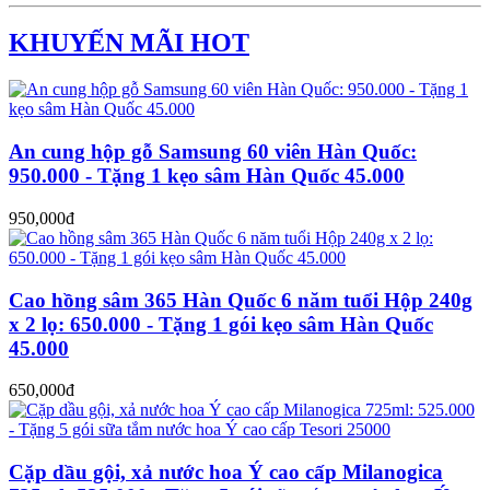
KHUYẾN MÃI HOT
An cung hộp gỗ Samsung 60 viên Hàn Quốc:
950.000 - Tặng 1 kẹo sâm Hàn Quốc 45.000
950,000đ
Cao hồng sâm 365 Hàn Quốc 6 năm tuổi Hộp 240g
x 2 lọ: 650.000 - Tặng 1 gói kẹo sâm Hàn Quốc
45.000
650,000đ
Cặp dầu gội, xả nước hoa Ý cao cấp Milanogica