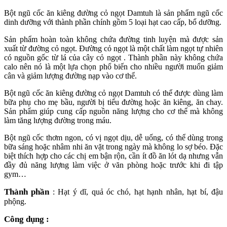
Bột ngũ cốc ăn kiêng đường cỏ ngọt Damtuh là sản phẩm ngũ cốc
dinh dưỡng với thành phần chính gồm 5 loại hạt cao cấp, bổ dưỡng.
Sản phẩm hoàn toàn không chứa đường tinh luyện mà được sản
xuất từ đường cỏ ngọt. Đường cỏ ngọt là một chất làm ngọt tự nhiên
có nguồn gốc từ lá của cây cỏ ngọt . Thành phần này không chứa
calo nên nó là một lựa chọn phổ biến cho nhiều người muốn giảm
cân và giảm lượng đường nạp vào cơ thể.
Bột ngũ cốc ăn kiêng đường cỏ ngọt Damtuh có thể được dùng làm
bữa phụ cho mẹ bầu, người bị tiểu đường hoặc ăn kiêng, ăn chay.
Sản phẩm giúp cung cấp nguồn năng lượng cho cơ thể mà không
làm tăng lượng đường trong máu.
Bột ngũ cốc thơm ngon, có vị ngọt dịu, dễ uống, có thể dùng trong
bữa sáng hoặc nhâm nhi ăn vặt trong ngày mà không lo sợ béo. Đặc
biệt thích hợp cho các chị em bận rộn, cần ít đồ ăn lót dạ nhưng vẫn
đầy đủ năng lượng làm việc ở văn phòng hoặc trước khi đi tập
gym…
Thành phần
: Hạt ý dĩ, quả óc chó, hạt hạnh nhân, hạt bí, đậu
phộng.
Công dụng :