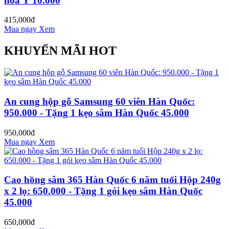
hoa Ý 10.000
415,000đ
Mua ngay
Xem
KHUYẾN MÃI HOT
An cung hộp gỗ Samsung 60 viên Hàn Quốc:
950.000 - Tặng 1 kẹo sâm Hàn Quốc 45.000
950,000đ
Mua ngay
Xem
Cao hồng sâm 365 Hàn Quốc 6 năm tuổi Hộp 240g
x 2 lọ: 650.000 - Tặng 1 gói kẹo sâm Hàn Quốc
45.000
650,000đ