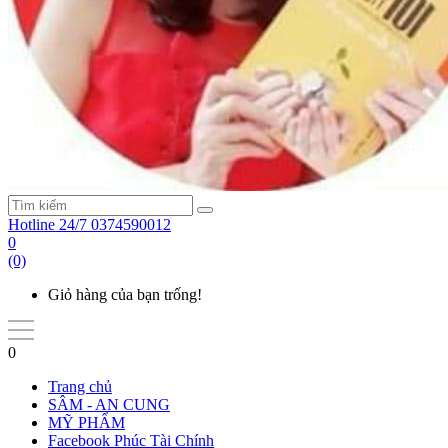
Hotline 24/7
0374590012
0
(0)
Giỏ hàng của bạn trống!
0
Trang chủ
SÂM - AN CUNG
MỸ PHẨM
Facebook Phúc Tài Chính